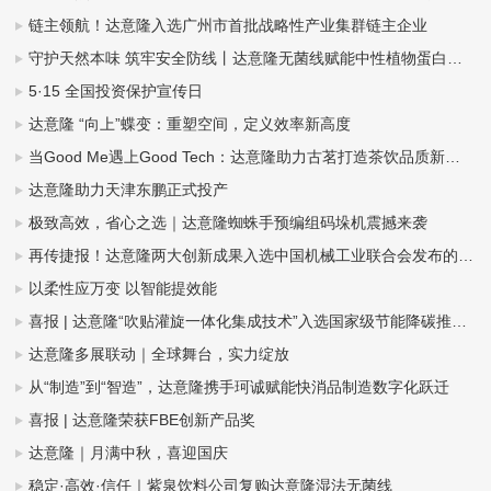
链主领航！达意隆入选广州市首批战略性产业集群链主企业
守护天然本味 筑牢安全防线丨达意隆无菌线赋能中性植物蛋白饮料全域发展（豆奶篇）
5·15 全国投资保护宣传日
达意隆 “向上”蝶变：重塑空间，定义效率新高度
当Good Me遇上Good Tech：达意隆助力古茗打造茶饮品质新标杆
达意隆助力天津东鹏正式投产
极致高效，省心之选｜达意隆蜘蛛手预编组码垛机震撼来袭
再传捷报！达意隆两大创新成果入选中国机械工业联合会发布的百项机械工业科技成果推广项目名单
以柔性应万变 以智能提效能
喜报 | 达意隆“吹贴灌旋一体化集成技术”入选国家级节能降碳推荐目录
达意隆多展联动｜全球舞台，实力绽放
从“制造”到“智造”，达意隆携手珂诚赋能快消品制造数字化跃迁
喜报 | 达意隆荣获FBE创新产品奖
达意隆｜月满中秋，喜迎国庆
稳定·高效·信任｜紫泉饮料公司复购达意隆湿法无菌线