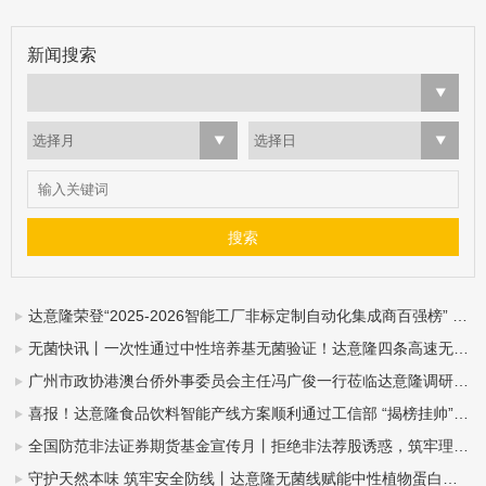
新闻搜索
选择月
选择日
达意隆荣登“2025-2026智能工厂非标定制自动化集成商百强榜” ——智造实力再获业界权威认可
无菌快讯丨一次性通过中性培养基无菌验证！达意隆四条高速无菌整线落地中山东鹏
广州市政协港澳台侨外事委员会主任冯广俊一行莅临达意隆调研指导
喜报！达意隆食品饮料智能产线方案顺利通过工信部 “揭榜挂帅”项目验收
全国防范非法证券期货基金宣传月丨拒绝非法荐股诱惑，筑牢理性投资防线
守护天然本味 筑牢安全防线丨达意隆无菌线赋能中性植物蛋白饮料全域发展（杏仁露篇）