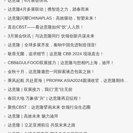
达意隆｜6月展会快讯
达意隆4月多展联动｜携智造之力，踏春而来
达意隆闪耀CHINAPLAS：高效驱动，智塑未来！
直击CBST——看达意隆如何“饮”人入胜！
3月展会快讯｜与达意隆同行 饮领创新共谋未来
达意隆｜全球多展齐发，奏响中国先进制造强音!
敬畏无菌，追求细节｜达意隆 CBB 2024 现场直击！
CBB&GULFOOD双展接力｜达意隆与您相约上海，迪拜！
金秋十月，达意隆邀您一同探索液态包装之旅！
乘风起航 共赴星海｜PROPAK ASIA2024圆满收官，达意隆期待与您再次相遇！
达意隆 | 双展接力，我们“意”往无前
春回大地 万象俱“兴” | 达意隆再启征程！
聚焦CBST：达意隆擘画未来 饮领行业生态圈
达意隆 | 高效未来 魅力迪拜
达意隆丨立足亚洲前沿 共筑未来之路