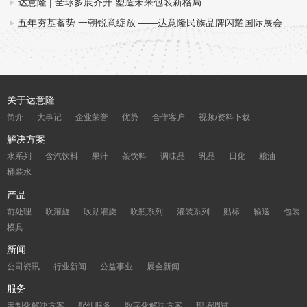
达意隆 | 全球多展齐开 塑造未来包装新格局
五年夯基蓄势 一朝锐意绽放 ——达意隆民族品牌闪耀国际展会
关于达意隆
简介
大事记
企业荣誉
优势
合作客户
视频/资料下载
解决方案
水系列
含汽饮料
果汁
茶饮料
调味品
乳品
日化
粮油
桶装水
产品
前处理
吹灌旋
吹贴灌旋
吹瓶系列
灌装系列
贴标
输送
包装
模具
新闻
公司资讯
行业新闻
公益事业
展会新闻
服务
定制化解决方案
配件服务
数字化解决方案
现场调试