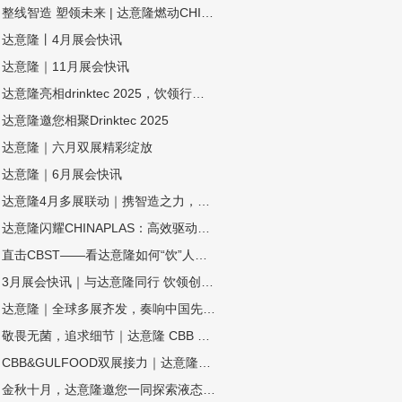
整线智造 塑领未来 | 达意隆燃动CHINAPLAS 2026！
达意隆丨4月展会快讯
达意隆｜11月展会快讯
达意隆亮相drinktec 2025，饮领行业新未来！
达意隆邀您相聚Drinktec 2025
达意隆｜六月双展精彩绽放
达意隆｜6月展会快讯
达意隆4月多展联动｜携智造之力，踏春而来
达意隆闪耀CHINAPLAS：高效驱动，智塑未来！
直击CBST——看达意隆如何“饮”人入胜！
3月展会快讯｜与达意隆同行 饮领创新共谋未来
达意隆｜全球多展齐发，奏响中国先进制造强音!
敬畏无菌，追求细节｜达意隆 CBB 2024 现场直击！
CBB&GULFOOD双展接力｜达意隆与您相约上海，迪拜！
金秋十月，达意隆邀您一同探索液态包装之旅！