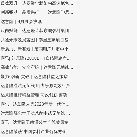
质效双升：达意隆全新架构高速纸包机揭秘三大硬核优势
创新驱动，品质先行——达意隆印尼、委内瑞拉项目连获客户表扬信
达意隆｜4月展会快讯
双向赋能｜达意隆荣获东鹏饮料集团年度技术创新奖！
共绘未来发展蓝图 | 泰国皇家项目基金会一行莅临达意隆参观考察
新质力、新智造 | 第四期广州市中小企业（智能装备产业）圆桌会议在达意隆召开
喜讯| 达意隆72000BPH吹贴灌旋产品顺利通过科技成果鉴定
高效节能，安全守护｜达意隆无菌线 为你而转
聚力·创新·突破｜达意隆精益之旅谱写卓越新篇
达意隆湿法无菌线 助力乐源高效生产
达意隆推行精益管理 高效创新 蓄势飞跃
喜讯 | 达意隆入选2023年新一代信息技术与制造业融合发展示范名单，助力食品饮料行业新型工业化发展
达意隆胚化学干法杀菌中试无菌线 助力饮料企业新品研发
喜讯 | 达意隆无菌灌装生产线荣膺第三届全国机械工业设计创新大赛金奖，助力食品饮料行业新型工业化发展
达意隆荣获“中国饮料产业链优秀企业”大奖，创新引领行业高质量发展