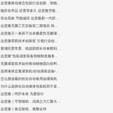
达意隆推动液态包装行业创新，智能制造示范引领未来
抛弃化学品 还需等多久 达意隆空瓶电子杀菌无菌灌装技术
安全高效 节能减排 达意隆新一代胚化学干法杀菌无菌灌装技术
达意隆无菌工艺实验室二期项目 助力企业无菌灌装开发
达意隆又一条胚干法杀菌柔性无菌灌装线顺利通过中性培养基验证
达意隆荣获技术创新奖 引领行业创新之路
黄埔区委常委、统战部部长肖春辉到达意隆走访调研
达意隆“包装成套装备智能制造服务平台”入选广州市第一批“四化”赋能重点平台！
无菌灌装技术如何推动植物蛋白饮料灌装设备扩大市场规模
选用液体定量灌装机/自动灌装设备/液体自动灌装机的四个步骤
怎么挑选最好的全自动食用油灌装机
为什么选择全自动液体包装机而不是半自动或手动灌装机？
达意隆｜呵护未来 为爱前行
达意隆｜守望相助，涓滴之力汇聚大爱江河
达意隆丨春启新程，展耀全球