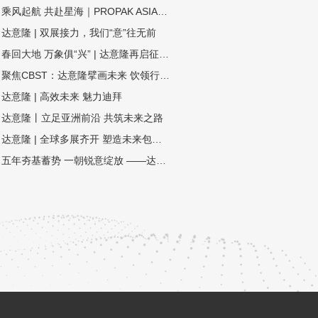
乘风起航 共赴星海｜PROPAK ASIA2024圆满收官，达意隆期待与您再次相遇！
达意隆 | 双展接力，我们“意”往无前
春回大地 万象俱“兴” | 达意隆再启征程！
聚焦CBST：达意隆擘画未来 饮领行业生态圈
达意隆 | 高效未来 魅力迪拜
达意隆丨立足亚洲前沿 共筑未来之路
达意隆 | 全球多展齐开 塑造未来包装新格局
五年夯基蓄势 一朝锐意绽放 ——达意隆民族品牌闪耀国际展会