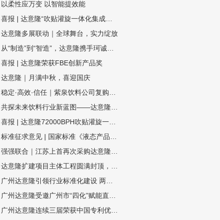
以柔性应万变 以智能提效能
喜报 | 达意隆“吹贴灌旋一体化集成技术”入选国家级节能降碳推荐目录
达意隆多展联动｜全球舞台，实力绽放
从“制造”到“智造”，达意隆携手珂诚赋能快消品制造数字化跃迁
喜报 | 达意隆荣获FBE创新产品奖
达意隆｜月满中秋，喜迎国庆
稳定·高效·信任｜紫泉饮料公司复购达意隆湿法无菌线
共探未来饮料行业新蓝图——达意隆邀您相约drinktec 2025！
喜报 | 达意隆72000BPH吹贴灌旋一体机荣膺“荣格技术创新奖”
标准征求意见 | 国家标准《液态产品包装生产线 单元通信接口通用技术要求》&《全自动旋转式PET瓶吹瓶机》
强强联合｜江苏上首再次采购达意隆胚化学干法杀菌无菌线
达意隆扩建项目主体工程圆满封顶，智造升级迈入新阶段！
广州达意隆引领行业标准化建设 两项包装机械国家标准研讨会在穗成功召开
广州达意隆受邀广州市“四化”赋能直播：分享转型经验
广州达意隆连续三届荣获中国专利优秀奖 创新实力再获国家级认可