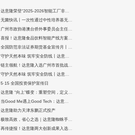
达意隆荣登“2025-2026智能工厂非标定制自动化集成商百强榜” ——智造实力再获业界权威认可
无菌快讯丨一次性通过中性培养基无菌验证！达意隆四条高速无菌整线落地中山东鹏
广州市政协港澳台侨外事委员会主任冯广俊一行莅临达意隆调研指导
喜报！达意隆食品饮料智能产线方案顺利通过工信部 “揭榜挂帅”项目验收
全国防范非法证券期货基金宣传月丨拒绝非法荐股诱惑，筑牢理性投资防线
守护天然本味 筑牢安全防线丨达意隆无菌线赋能中性植物蛋白饮料全域发展（杏仁露篇）
链主领航！达意隆入选广州市首批战略性产业集群链主企业
守护天然本味 筑牢安全防线丨达意隆无菌线赋能中性植物蛋白饮料全域发展（豆奶篇）
5·15 全国投资保护宣传日
达意隆 “向上”蝶变：重塑空间，定义效率新高度
当Good Me遇上Good Tech：达意隆助力古茗打造茶饮品质新标杆
达意隆助力天津东鹏正式投产
极致高效，省心之选｜达意隆蜘蛛手预编组码垛机震撼来袭
再传捷报！达意隆两大创新成果入选中国机械工业联合会发布的百项机械工业科技成果推广项目名单