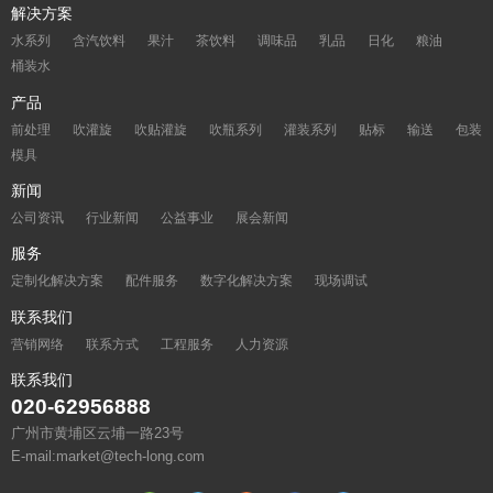
解决方案
水系列
含汽饮料
果汁
茶饮料
调味品
乳品
日化
粮油
桶装水
产品
前处理
吹灌旋
吹贴灌旋
吹瓶系列
灌装系列
贴标
输送
包装
模具
新闻
公司资讯
行业新闻
公益事业
展会新闻
服务
定制化解决方案
配件服务
数字化解决方案
现场调试
联系我们
营销网络
联系方式
工程服务
人力资源
联系我们
020-62956888
广州市黄埔区云埔一路23号
E-mail:market@tech-long.com