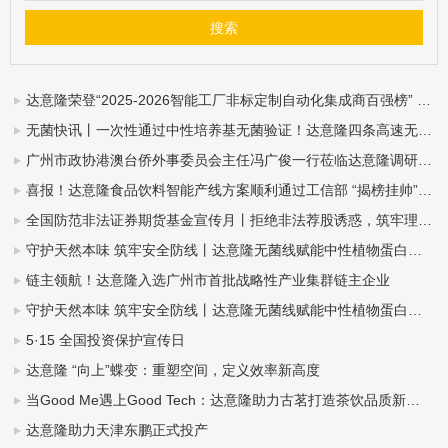
达意隆荣登“2025-2026智能工厂非标定制自动化集成商百强榜” ——智造实力再获业界权威认可
无菌快讯丨一次性通过中性培养基无菌验证！达意隆四条高速无菌整线落地中山东鹏
广州市政协港澳台侨外事委员会主任冯广俊一行莅临达意隆调研指导
喜报！达意隆食品饮料智能产线方案顺利通过工信部 “揭榜挂帅”项目验收
全国防范非法证券期货基金宣传月丨拒绝非法荐股诱惑，筑牢理性投资防线
守护天然本味 筑牢安全防线丨达意隆无菌线赋能中性植物蛋白饮料全域发展（杏仁露篇）
链主领航！达意隆入选广州市首批战略性产业集群链主企业
守护天然本味 筑牢安全防线丨达意隆无菌线赋能中性植物蛋白饮料全域发展（豆奶篇）
5·15 全国投资保护宣传日
达意隆 “向上”蝶变：重塑空间，定义效率新高度
当Good Me遇上Good Tech：达意隆助力古茗打造茶饮品质新标杆
达意隆助力天津东鹏正式投产