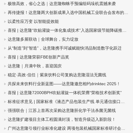
极致高效，省心之选｜达意隆蜘蛛手预编组码垛机震撼来袭
再传捷报！达意隆两大创新成果入选中国机械工业联合会发布的百项机械工业科技成果推广项目名单
以柔性应万变 以智能提效能
喜报 | 达意隆“吹贴灌旋一体化集成技术”入选国家级节能降碳推荐目录
达意隆多展联动｜全球舞台，实力绽放
从“制造”到“智造”，达意隆携手珂诚赋能快消品制造数字化跃迁
喜报 | 达意隆荣获FBE创新产品奖
达意隆｜月满中秋，喜迎国庆
稳定·高效·信任｜紫泉饮料公司复购达意隆湿法无菌线
共探未来饮料行业新蓝图——达意隆邀您相约drinktec 2025！
喜报 | 达意隆72000BPH吹贴灌旋一体机荣膺“荣格技术创新奖”
标准征求意见 | 国家标准《液态产品包装生产线 单元通信接口通用技术要求》&《全自动旋转式PET瓶吹瓶机》
强强联合｜江苏上首再次采购达意隆胚化学干法杀菌无菌线
达意隆扩建项目主体工程圆满封顶，智造升级迈入新阶段！
广州达意隆引领行业标准化建设 两项包装机械国家标准研讨会在穗成功召开