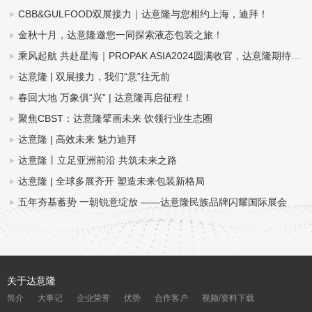
CBB&GULFOOD双展接力｜达意隆与您相约上海，迪拜！
金秋十月，达意隆邀您一同探索液态包装之旅！
乘风起航 共赴星海｜PROPAK ASIA2024圆满收官，达意隆期待与您再次相遇！
达意隆 | 双展接力，我们“意”往无前
春回大地 万象俱“兴” | 达意隆再启征程！
聚焦CBST：达意隆擘画未来 饮领行业生态圈
达意隆 | 高效未来 魅力迪拜
达意隆丨立足亚洲前沿 共筑未来之路
达意隆 | 全球多展齐开 塑造未来包装新格局
五年夯基蓄势 一朝锐意绽放 ——达意隆民族品牌闪耀国际展会
关于达意隆
简介
大事记
企业荣誉
优势
合作客户
视频/资料下载