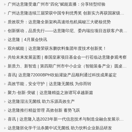
广州达意隆受邀广州市“四化”赋能直播：分享转型经验
广州达意隆连续三届荣获中国专利优秀奖 创新实力再获国家级认可
质效双升：达意隆全新架构高速纸包机揭秘三大硬核优势
创新驱动，品质先行——达意隆印尼、委内瑞拉项目连获客户表扬信
达意隆｜4月展会快讯
双向赋能｜达意隆荣获东鹏饮料集团年度技术创新奖！
共绘未来发展蓝图 | 泰国皇家项目基金会一行莅临达意隆参观考察
新质力、新智造 | 第四期广州市中小企业（智能装备产业）圆桌会议在达意隆召开
喜讯| 达意隆72000BPH吹贴灌旋产品顺利通过科技成果鉴定
高效节能，安全守护｜达意隆无菌线 为你而转
聚力·创新·突破｜达意隆精益之旅谱写卓越新篇
达意隆湿法无菌线 助力乐源高效生产
达意隆推行精益管理 高效创新 蓄势飞跃
喜讯 | 达意隆入选2023年新一代信息技术与制造业融合发展示范名单，助力食品饮料行业新型工业化发展
达意隆胚化学干法杀菌中试无菌线 助力饮料企业新品研发