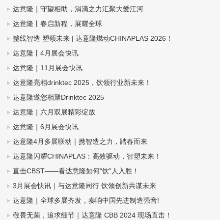
达意隆｜守望相助，涓滴之力汇聚大爱江河
达意隆丨春启新程，展耀全球
整线智造 塑领未来 | 达意隆燃动CHINAPLAS 2026！
达意隆丨4月展会快讯
达意隆｜11月展会快讯
达意隆亮相drinktec 2025，饮领行业新未来！
达意隆邀您相聚Drinktec 2025
达意隆｜六月双展精彩绽放
达意隆｜6月展会快讯
达意隆4月多展联动｜携智造之力，踏春而来
达意隆闪耀CHINAPLAS：高效驱动，智塑未来！
直击CBST——看达意隆如何“饮”人入胜！
3月展会快讯｜与达意隆同行 饮领创新共谋未来
达意隆｜全球多展齐发，奏响中国先进制造强音!
敬畏无菌，追求细节｜达意隆 CBB 2024 现场直击！