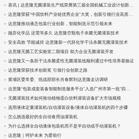
喜讯 | 达意隆无菌灌装生产线荣膺第三届全国机械工业设计创新大赛金奖，助力食品饮料行业新型工业化发展
达意隆荣获“中国饮料产业链优秀企业”大奖，创新引领行业高质量发展
达意隆推动液态包装行业创新，智能制造示范引领未来
抛弃化学品 还需等多久 达意隆空瓶电子杀菌无菌灌装技术
安全高效 节能减排 达意隆新一代胚化学干法杀菌无菌灌装技术
达意隆无菌工艺实验室二期项目 助力企业无菌灌装开发
达意隆又一条胚干法杀菌柔性无菌灌装线顺利通过中性培养基验证
达意隆荣获技术创新奖 引领行业创新之路
黄埔区委常委、统战部部长肖春辉到达意隆走访调研
达意隆“包装成套装备智能制造服务平台”入选广州市第一批“四化”赋能重点平台！
无菌灌装技术如何推动植物蛋白饮料灌装设备扩大市场规模
选用液体定量灌装机/自动灌装设备/液体自动灌装机的四个步骤
怎么挑选最好的全自动食用油灌装机
为什么选择全自动液体包装机而不是半自动或手动灌装机？
达意隆｜呵护未来 为爱前行