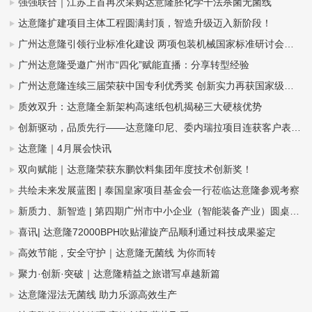
强强联合｜江苏上首再次采购达意隆胚化学干法杀菌无菌线
达意隆扩建项目主体工程圆满封顶，智造升级迈入新阶段！
广州达意隆引领行业标准化建设 两项包装机械国家标准研讨会在穗成功召开
广州达意隆受邀广州市“四化”赋能直播：分享转型经验
广州达意隆连续三届荣获中国专利优秀奖 创新实力再获国家级认可
质效双升：达意隆全新架构高速纸包机揭秘三大硬核优势
创新驱动，品质先行——达意隆印尼、委内瑞拉项目连获客户表扬信
达意隆｜4月展会快讯
双向赋能｜达意隆荣获东鹏饮料集团年度技术创新奖！
共绘未来发展蓝图 | 泰国皇家项目基金会一行莅临达意隆参观考察
新质力、新智造 | 第四期广州市中小企业（智能装备产业）圆桌会议在达意隆召开
喜讯| 达意隆72000BPH吹贴灌旋产品顺利通过科技成果鉴定
高效节能，安全守护｜达意隆无菌线 为你而转
聚力·创新·突破｜达意隆精益之旅谱写卓越新篇
达意隆湿法无菌线 助力乐源高效生产