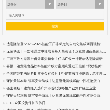
选择月
选择日
达意隆荣登“2025-2026智能工厂非标定制自动化集成商百强榜” ——智造实力再获业界权威认可
无菌快讯丨一次性通过中性培养基无菌验证！达意隆四条高速无菌整线落地中山东鹏
广州市政协港澳台侨外事委员会主任冯广俊一行莅临达意隆调研指导
喜报！达意隆食品饮料智能产线方案顺利通过工信部 “揭榜挂帅”项目验收
全国防范非法证券期货基金宣传月丨拒绝非法荐股诱惑，筑牢理性投资防线
守护天然本味 筑牢安全防线丨达意隆无菌线赋能中性植物蛋白饮料全域发展（杏仁露篇）
链主领航！达意隆入选广州市首批战略性产业集群链主企业
守护天然本味 筑牢安全防线丨达意隆无菌线赋能中性植物蛋白饮料全域发展（豆奶篇）
5·15 全国投资保护宣传日