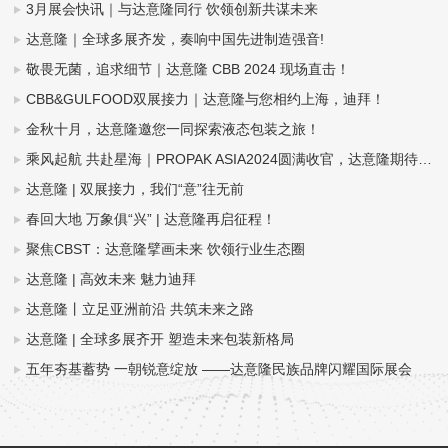
3月展会快讯｜与达意隆同行 饮领创新共谋未来
达意隆｜全球多展齐发，奏响中国先进制造强音!
敬畏无菌，追求细节｜达意隆 CBB 2024 现场直击！
CBB&GULFOOD双展接力｜达意隆与您相约上海，迪拜！
金秋十月，达意隆邀您一同探索液态包装之旅！
乘风起航 共赴星海｜PROPAK ASIA2024圆满收官，达意隆期待与您再次相遇！
达意隆 | 双展接力，我们“意”往无前
春回大地 万象俱“兴” | 达意隆再启征程！
聚焦CBST：达意隆擘画未来 饮领行业生态圈
达意隆 | 高效未来 魅力迪拜
达意隆丨立足亚洲前沿 共筑未来之路
达意隆 | 全球多展齐开 塑造未来包装新格局
五年夯基蓄势 一朝锐意绽放 ——达意隆民族品牌闪耀国际展会