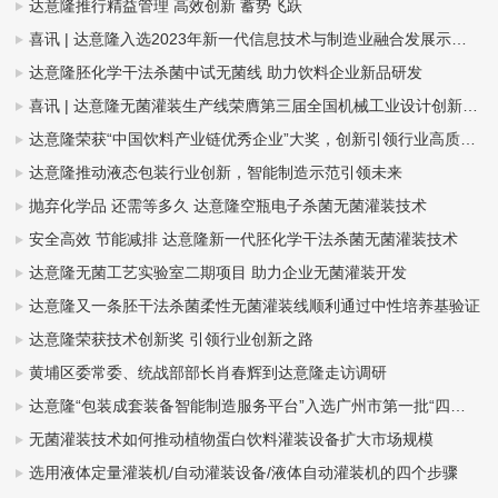
达意隆推行精益管理 高效创新 蓄势飞跃
喜讯 | 达意隆入选2023年新一代信息技术与制造业融合发展示范名单，助力食品饮料行业新型工业化发展
达意隆胚化学干法杀菌中试无菌线 助力饮料企业新品研发
喜讯 | 达意隆无菌灌装生产线荣膺第三届全国机械工业设计创新大赛金奖，助力食品饮料行业新型工业化发展
达意隆荣获“中国饮料产业链优秀企业”大奖，创新引领行业高质量发展
达意隆推动液态包装行业创新，智能制造示范引领未来
抛弃化学品 还需等多久 达意隆空瓶电子杀菌无菌灌装技术
安全高效 节能减排 达意隆新一代胚化学干法杀菌无菌灌装技术
达意隆无菌工艺实验室二期项目 助力企业无菌灌装开发
达意隆又一条胚干法杀菌柔性无菌灌装线顺利通过中性培养基验证
达意隆荣获技术创新奖 引领行业创新之路
黄埔区委常委、统战部部长肖春辉到达意隆走访调研
达意隆“包装成套装备智能制造服务平台”入选广州市第一批“四化”赋能重点平台！
无菌灌装技术如何推动植物蛋白饮料灌装设备扩大市场规模
选用液体定量灌装机/自动灌装设备/液体自动灌装机的四个步骤