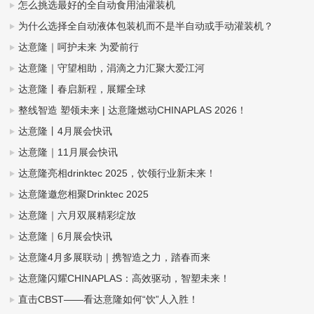
怎么挑选最好的全自动食用油灌装机
为什么选择全自动液体包装机而不是半自动或手动灌装机？
达意隆｜呵护未来 为爱前行
达意隆｜守望相助，涓滴之力汇聚大爱江河
达意隆丨春启新程，展耀全球
整线智造 塑领未来 | 达意隆燃动CHINAPLAS 2026！
达意隆丨4月展会快讯
达意隆｜11月展会快讯
达意隆亮相drinktec 2025，饮领行业新未来！
达意隆邀您相聚Drinktec 2025
达意隆｜六月双展精彩绽放
达意隆｜6月展会快讯
达意隆4月多展联动｜携智造之力，踏春而来
达意隆闪耀CHINAPLAS：高效驱动，智塑未来！
直击CBST——看达意隆如何“饮”人入胜！