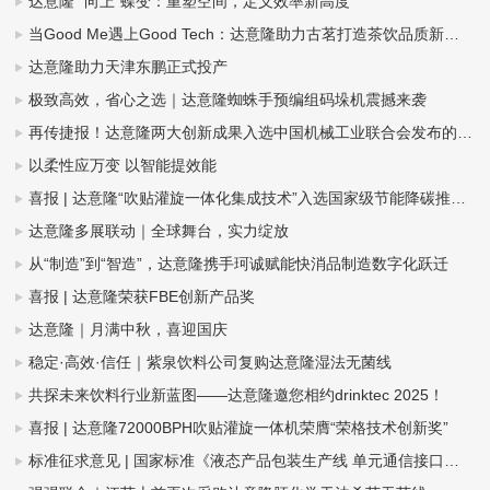
达意隆 “向上”蝶变：重塑空间，定义效率新高度
当Good Me遇上Good Tech：达意隆助力古茗打造茶饮品质新标杆
达意隆助力天津东鹏正式投产
极致高效，省心之选｜达意隆蜘蛛手预编组码垛机震撼来袭
再传捷报！达意隆两大创新成果入选中国机械工业联合会发布的百项机械工业科技成果推广项目名单
以柔性应万变 以智能提效能
喜报 | 达意隆“吹贴灌旋一体化集成技术”入选国家级节能降碳推荐目录
达意隆多展联动｜全球舞台，实力绽放
从“制造”到“智造”，达意隆携手珂诚赋能快消品制造数字化跃迁
喜报 | 达意隆荣获FBE创新产品奖
达意隆｜月满中秋，喜迎国庆
稳定·高效·信任｜紫泉饮料公司复购达意隆湿法无菌线
共探未来饮料行业新蓝图——达意隆邀您相约drinktec 2025！
喜报 | 达意隆72000BPH吹贴灌旋一体机荣膺“荣格技术创新奖”
标准征求意见 | 国家标准《液态产品包装生产线 单元通信接口通用技术要求》&《全自动旋转式PET瓶吹瓶机》