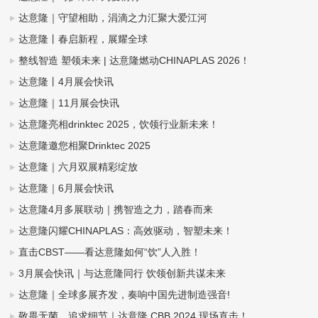
达意隆｜守望相助，涓滴之力汇聚大爱江河
达意隆丨春启新程，展耀全球
整线智造 塑领未来 | 达意隆燃动CHINAPLAS 2026！
达意隆丨4月展会快讯
达意隆｜11月展会快讯
达意隆亮相drinktec 2025，饮领行业新未来！
达意隆邀您相聚Drinktec 2025
达意隆｜六月双展精彩绽放
达意隆｜6月展会快讯
达意隆4月多展联动｜携智造之力，踏春而来
达意隆闪耀CHINAPLAS：高效驱动，智塑未来！
直击CBST——看达意隆如何“饮”人入胜！
3月展会快讯｜与达意隆同行 饮领创新共谋未来
达意隆｜全球多展齐发，奏响中国先进制造强音!
敬畏无菌，追求细节｜达意隆 CBB 2024 现场直击！