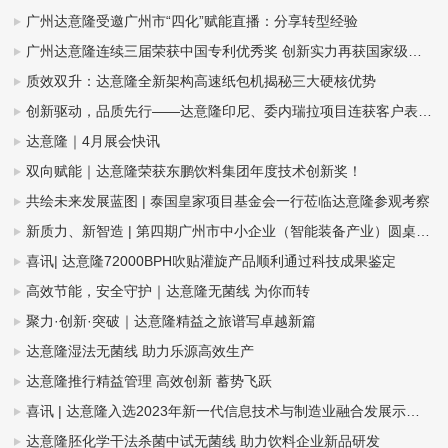
广州达意隆受邀广州市“四化”赋能直播：分享转型经验
广州达意隆连续三届荣获中国专利优秀奖 创新实力再获国家级认可
质效双升：达意隆全新架构高速纸包机揭秘三大硬核优势
创新驱动，品质先行——达意隆印尼、委内瑞拉项目连获客户表扬信
达意隆｜4月展会快讯
双向赋能｜达意隆荣获东鹏饮料集团年度技术创新奖！
共绘未来发展蓝图 | 泰国皇家项目基金会一行莅临达意隆参观考察
新质力、新智造 | 第四期广州市中小企业（智能装备产业）圆桌会议在达意隆召开
喜讯| 达意隆72000BPH吹贴灌旋产品顺利通过科技成果鉴定
高效节能，安全守护｜达意隆无菌线 为你而转
聚力·创新·突破｜达意隆精益之旅谱写卓越新篇
达意隆湿法无菌线 助力乐源高效生产
达意隆推行精益管理 高效创新 蓄势飞跃
喜讯 | 达意隆入选2023年新一代信息技术与制造业融合发展示范名单，助力食品饮料行业新型工业化发展
达意隆胚化学干法杀菌中试无菌线 助力饮料企业新品研发