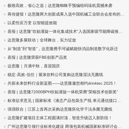
极致高效，省心之选｜达意隆蜘蛛手预编组码垛机震撼来袭
再传捷报！达意隆两大创新成果入选中国机械工业联合会发布的百项机械工业科技成果推广项目名单
以柔性应万变 以智能提效能
喜报 | 达意隆“吹贴灌旋一体化集成技术”入选国家级节能降碳推荐目录
达意隆多展联动｜全球舞台，实力绽放
从“制造”到“智造”，达意隆携手珂诚赋能快消品制造数字化跃迁
喜报 | 达意隆荣获FBE创新产品奖
达意隆｜月满中秋，喜迎国庆
稳定·高效·信任｜紫泉饮料公司复购达意隆湿法无菌线
共探未来饮料行业新蓝图——达意隆邀您相约drinktec 2025！
喜报 | 达意隆72000BPH吹贴灌旋一体机荣膺“荣格技术创新奖”
标准征求意见 | 国家标准《液态产品包装生产线 单元通信接口通用技术要求》&《全自动旋转式PET瓶吹瓶机》
强强联合｜江苏上首再次采购达意隆胚化学干法杀菌无菌线
达意隆扩建项目主体工程圆满封顶，智造升级迈入新阶段！
广州达意隆引领行业标准化建设 两项包装机械国家标准研讨会在穗成功召开