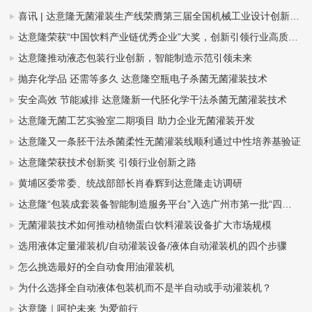
喜讯 | 达意隆无菌灌装生产线荣膺第三届全国机械工业设计创新大赛金奖，助力食品饮料行业新型工业化发展
达意隆荣获“中国饮料产业链优秀企业”大奖，创新引领行业高质量发展
达意隆推动液态包装行业创新，智能制造示范引领未来
抛弃化学品 还需等多久 达意隆空瓶电子杀菌无菌灌装技术
安全高效 节能减排 达意隆新一代胚化学干法杀菌无菌灌装技术
达意隆无菌工艺实验室二期项目 助力企业无菌灌装开发
达意隆又一条胚干法杀菌柔性无菌灌装线顺利通过中性培养基验证
达意隆荣获技术创新奖 引领行业创新之路
黄埔区委常委、统战部部长肖春辉到达意隆走访调研
达意隆“包装成套装备智能制造服务平台”入选广州市第一批“四化”赋能重点平台！
无菌灌装技术如何推动植物蛋白饮料灌装设备扩大市场规模
选用液体定量灌装机/自动灌装设备/液体自动灌装机的四个步骤
怎么挑选最好的全自动食用油灌装机
为什么选择全自动液体包装机而不是半自动或手动灌装机？
达意隆｜呵护未来 为爱前行