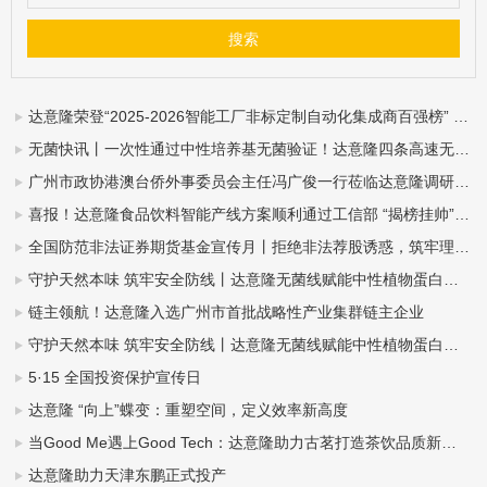
达意隆荣登“2025-2026智能工厂非标定制自动化集成商百强榜” ——智造实力再获业界权威认可
无菌快讯丨一次性通过中性培养基无菌验证！达意隆四条高速无菌整线落地中山东鹏
广州市政协港澳台侨外事委员会主任冯广俊一行莅临达意隆调研指导
喜报！达意隆食品饮料智能产线方案顺利通过工信部 “揭榜挂帅”项目验收
全国防范非法证券期货基金宣传月丨拒绝非法荐股诱惑，筑牢理性投资防线
守护天然本味 筑牢安全防线丨达意隆无菌线赋能中性植物蛋白饮料全域发展（杏仁露篇）
链主领航！达意隆入选广州市首批战略性产业集群链主企业
守护天然本味 筑牢安全防线丨达意隆无菌线赋能中性植物蛋白饮料全域发展（豆奶篇）
5·15 全国投资保护宣传日
达意隆 “向上”蝶变：重塑空间，定义效率新高度
当Good Me遇上Good Tech：达意隆助力古茗打造茶饮品质新标杆
达意隆助力天津东鹏正式投产