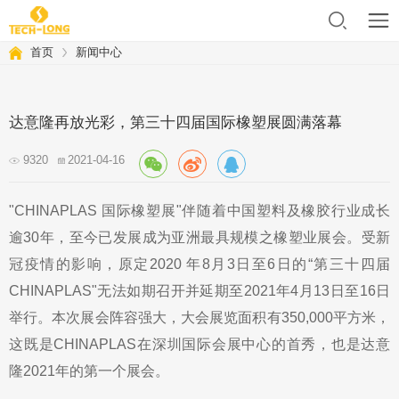
首页
新闻中心
达意隆再放光彩，第三十四届国际橡塑展圆满落幕
9320
2021-04-16
"CHINAPLAS 国际橡塑展
"
伴随着中国塑料及橡胶行业成长
逾
30
年，至今已发展成为亚洲最具规模之橡塑业展会。受新
冠疫情的影响，原定
2020
年
8
月
3
日至
6
日的“第三十四届
CHINAPLAS"
无法如期召开并延期至
2021
年
4
月
13
日至
16
日
举行。本次展会阵容强大，大会展览面积有
350,000
平方米，
这既是
CHINAPLAS
在深圳国际会展中心的首秀，也是达意
隆
2021
年的第一个展会。