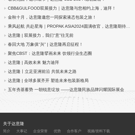
CBB&GULFOOD双展接力｜达意隆与您相约上海，迪拜！
金秋十月，达意隆邀您一同探索液态包装之旅！
乘风起航 共赴星海｜PROPAK ASIA2024圆满收官，达意隆期待与您再次相遇！
达意隆 | 双展接力，我们“意”往无前
春回大地 万象俱“兴” | 达意隆再启征程！
聚焦CBST：达意隆擘画未来 饮领行业生态圈
达意隆 | 高效未来 魅力迪拜
达意隆丨立足亚洲前沿 共筑未来之路
达意隆 | 全球多展齐开 塑造未来包装新格局
五年夯基蓄势 一朝锐意绽放 ——达意隆民族品牌闪耀国际展会
关于达意隆
简介
大事记
企业荣誉
优势
合作客户
视频/资料下载