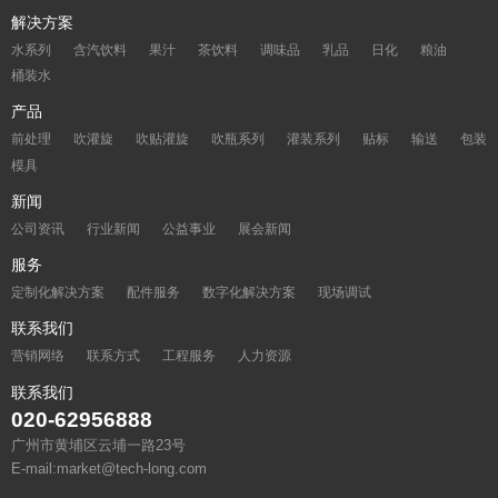
解决方案
水系列
含汽饮料
果汁
茶饮料
调味品
乳品
日化
粮油
桶装水
产品
前处理
吹灌旋
吹贴灌旋
吹瓶系列
灌装系列
贴标
输送
包装
模具
新闻
公司资讯
行业新闻
公益事业
展会新闻
服务
定制化解决方案
配件服务
数字化解决方案
现场调试
联系我们
营销网络
联系方式
工程服务
人力资源
联系我们
020-62956888
广州市黄埔区云埔一路23号
E-mail:market@tech-long.com